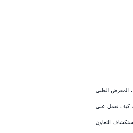
تنبيه لمعرض WHX ميامي 2025! شركة SciVision ستشارك في WHX ميامي 2025، المعرض الطبي 
تفضل بزيارة جناحنا رقم S51 لاستكشاف أحدث ابتكاراتنا في تكنولوجيا HA واكتشف كيف نعمل على 
سواء كنت موزعًا أو متخصصًا طبيًا أو شريكًا تجاريًا، فإننا نرغب في التواصل معك واستكشاف التعاون 